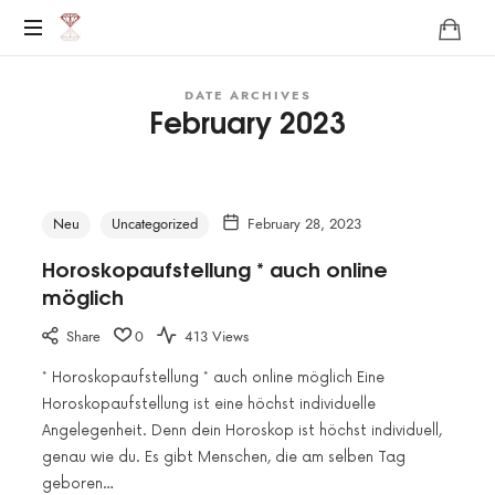
http://karen-
Das
live.de/
DATE ARCHIVES
Leben
February 2023
darf
Leicht
sein
!
Neu
Uncategorized
February 28, 2023
Horoskopaufstellung * auch online
möglich
Share
0
413 Views
* Horoskopaufstellung * auch online möglich Eine
Horoskopaufstellung ist eine höchst individuelle
Angelegenheit. Denn dein Horoskop ist höchst individuell,
genau wie du. Es gibt Menschen, die am selben Tag
geboren…